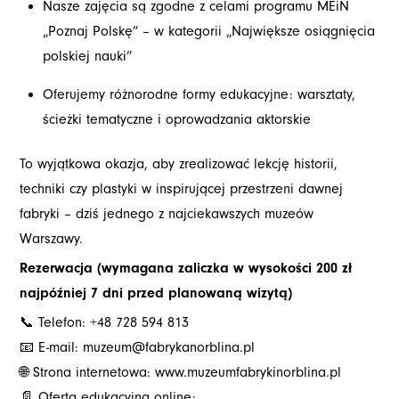
Nasze zajęcia są zgodne z celami programu MEiN
„Poznaj Polskę” – w kategorii „Największe osiągnięcia
polskiej nauki”
Oferujemy różnorodne formy edukacyjne: warsztaty,
ścieżki tematyczne i oprowadzania aktorskie
To wyjątkowa okazja, aby zrealizować lekcję historii,
techniki czy plastyki w inspirującej przestrzeni dawnej
fabryki – dziś jednego z najciekawszych muzeów
Warszawy.
Rezerwacja (
wymagana zaliczka w wysokości 200 zł
najpóźniej 7 dni przed planowaną wizytą)
📞 Telefon: +48 728 594 813
📧 E-mail:
muzeum@fabrykanorblina.pl
🌐 Strona internetowa:
www.muzeumfabrykinorblina.pl
📄 Oferta edukacyjna online: